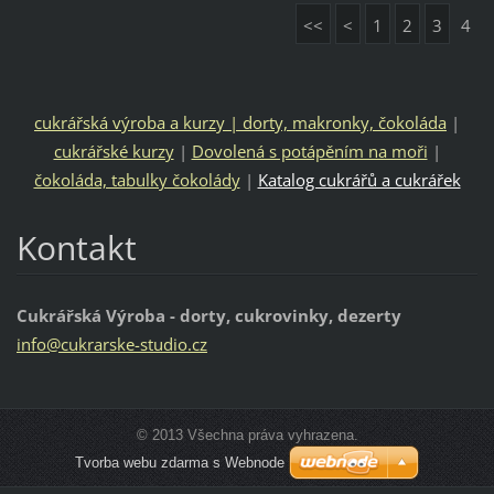
<<
<
1
2
3
4
cukrářská výroba a kurzy | dorty, makronky, čokoláda
|
cukrářské kurzy
|
Dovolená s potápěním na moři
|
čokoláda, tabulky čokolády
|
Katalog cukrářů a cukrářek
Kontakt
Cukrářská Výroba - dorty, cukrovinky, dezerty
info@cuk
rarske-s
tudio.cz
© 2013 Všechna práva vyhrazena.
Tvorba webu zdarma s Webnode