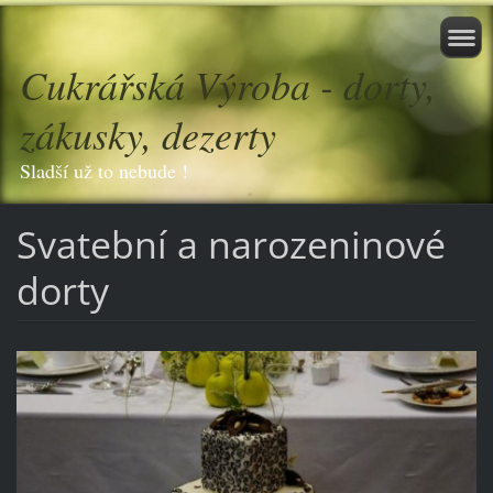
Cukrářská Výroba - dorty,
zákusky, dezerty
Sladší už to nebude !
Svatební a narozeninové
dorty