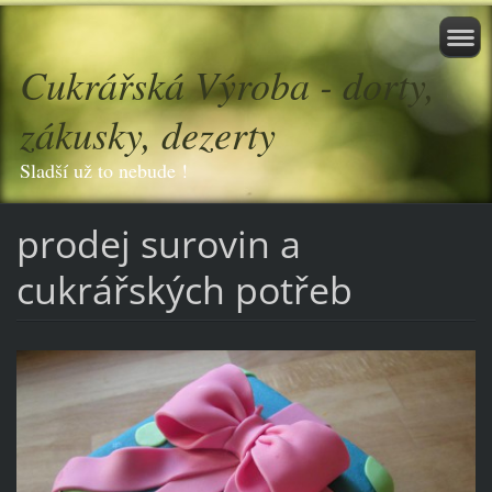
Cukrářská Výroba - dorty,
zákusky, dezerty
Sladší už to nebude !
prodej surovin a
cukrářských potřeb