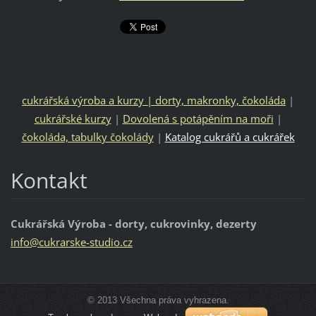
cukrářská výroba a kurzy | dorty, makronky, čokoláda
|
cukrářské kurzy
|
Dovolená s potápěním na moři
|
čokoláda, tabulky čokolády
|
Katalog cukrářů a cukrářek
Kontakt
Cukrářská Výroba - dorty, cukrovinky, dezerty
info@cuk
rarske-s
tudio.cz
© 2013 Všechna práva vyhrazena.