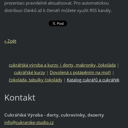
prezentaci pravidelně aktualizovat. Pro automatickou
distribuci článků až k čtenáři můžete využít RSS kanály.
« Zpět
cukrářská výroba a kurzy | dorty, makronky, čokoláda
|
cukrářské kurzy
|
Dovolená s potápěním na moři
|
čokoláda, tabulky čokolády
|
Katalog cukrářů a cukrářek
Kontakt
Cukrářská Výroba - dorty, cukrovinky, dezerty
info@cuk
rarske-s
tudio.cz